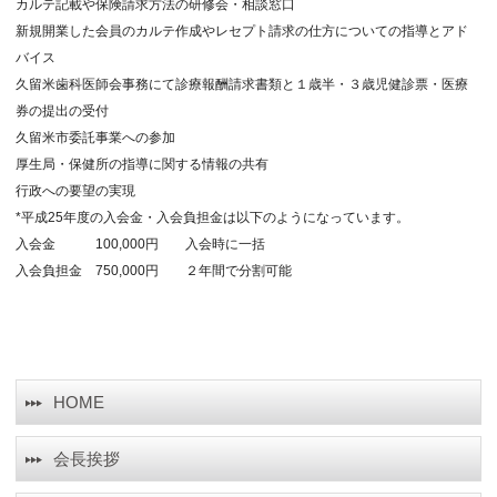
カルテ記載や保険請求方法の研修会・相談窓口
新規開業した会員のカルテ作成やレセプト請求の仕方についての指導とアド
バイス
久留米歯科医師会事務にて診療報酬請求書類と１歳半・３歳児健診票・医療
券の提出の受付
久留米市委託事業への参加
厚生局・保健所の指導に関する情報の共有
行政への要望の実現
*平成25年度の入会金・入会負担金は以下のようになっています。
入会金 100,000円 入会時に一括
入会負担金 750,000円 ２年間で分割可能
HOME
会長挨拶