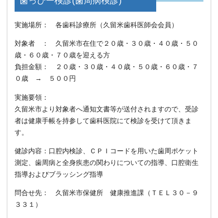
歯っぴー検診(歯周病検診)
実施場所： 各歯科診療所（久留米歯科医師会会員）
対象者 ： 久留米市在住で２０歳・３０歳・４０歳・５０
歳・６０歳・７０歳を迎える方
負担金額： ２０歳・３０歳・４０歳・５０歳・６０歳・７
０歳 → ５００円
実施要領：
久留米市より対象者へ通知文書等が送付されますので、受診
者は健康手帳を持参して歯科医院にて検診を受けて頂きま
す。
健診内容：口腔内検診、ＣＰＩコードを用いた歯周ポケット
測定、歯周病と全身疾患の関わりについての指導、口腔衛生
指導およびブラッシング指導
問合せ先： 久留米市保健所 健康推進課（ＴＥＬ３０－９
３３１）