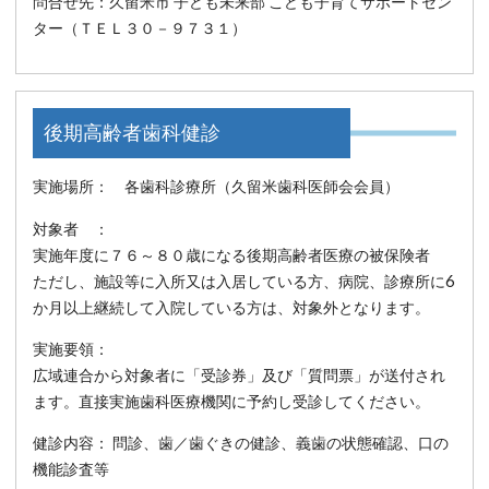
問合せ先：久留米市 子ども未来部 こども子育てサポートセン
ター（ＴＥＬ３０－９７３１）
後期高齢者歯科健診
実施場所： 各歯科診療所（久留米歯科医師会会員）
対象者 ：
実施年度に７６～８０歳になる後期高齢者医療の被保険者
ただし、施設等に入所又は入居している方、病院、診療所に6
か月以上継続して入院している方は、対象外となります。
実施要領：
広域連合から対象者に「受診券」及び「質問票」が送付され
ます。直接実施歯科医療機関に予約し受診してください。
健診内容： 問診、歯／歯ぐきの健診、義歯の状態確認、口の
機能診査等