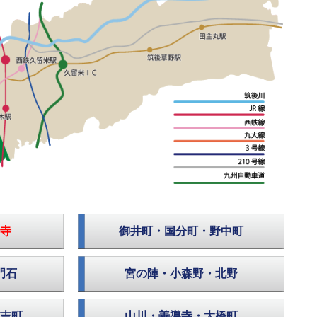
寺
御井町・国分町・野中町
門石
宮の陣・小森野・北野
吉町
山川・善導寺・大橋町