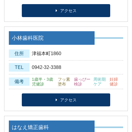
アクセス
小林歯科医院
住所
津福本町1860
TEL
0942-32-3388
1歳半・3歳
フッ素
歯っぴー
周術期
妊婦
備考
児健診
塗布
検診
ケア
健診
アクセス
はなえ矯正歯科