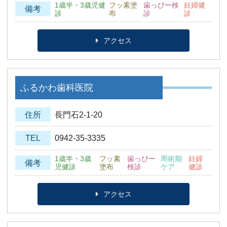
1歳半・3歳児健
フッ素塗
歯っぴー検
妊婦健
備考
診
布
診
診
アクセス
ふるかわ歯科医院
住所
長門石2-1-20
TEL
0942-35-3335
1歳半・3歳
フッ素
歯っぴー
周術期
妊婦
備考
児健診
塗布
検診
ケア
健診
アクセス