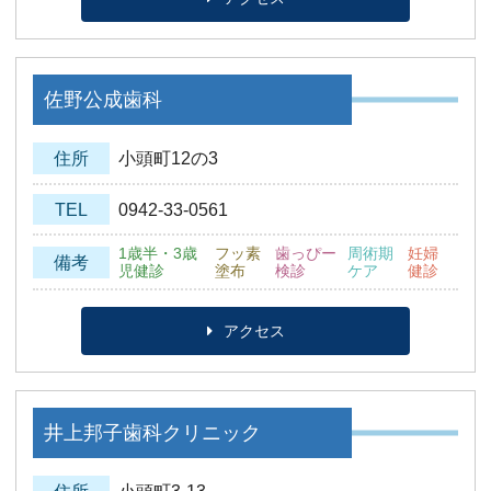
佐野公成歯科
住所
小頭町12の3
TEL
0942-33-0561
1歳半・3歳
フッ素
歯っぴー
周術期
妊婦
備考
児健診
塗布
検診
ケア
健診
アクセス
井上邦子歯科クリニック