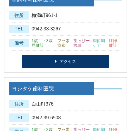
住所
梅満町961-1
TEL
0942-38-3267
1歳半・3歳
フッ素
歯っぴー
周術期
妊婦
備考
児健診
塗布
検診
ケア
健診
アクセス
ヨシタケ歯科医院
住所
白山町376
TEL
0942-39-6508
1歳半・3歳
フッ素
歯っぴー
周術期
妊婦