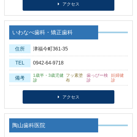
アクセス
いわなべ歯科・矯正歯科
住所
津福今町361-35
TEL
0942-64-9718
1歳半・3歳児健
フッ素塗
歯っぴー検
妊婦健
備考
診
布
診
診
アクセス
陶山歯科医院