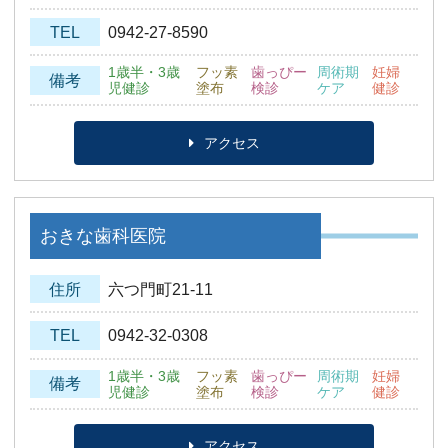
TEL
0942-27-8590
1歳半・3歳
フッ素
歯っぴー
周術期
妊婦
備考
児健診
塗布
検診
ケア
健診
アクセス
おきな歯科医院
住所
六つ門町21-11
TEL
0942-32-0308
1歳半・3歳
フッ素
歯っぴー
周術期
妊婦
備考
児健診
塗布
検診
ケア
健診
アクセス