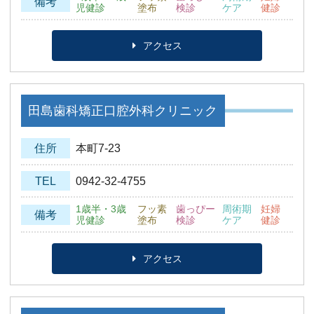
備考
児健診
塗布
検診
ケア
健診
アクセス
田島歯科矯正口腔外科クリニック
住所
本町7-23
TEL
0942-32-4755
1歳半・3歳
フッ素
歯っぴー
周術期
妊婦
備考
児健診
塗布
検診
ケア
健診
アクセス