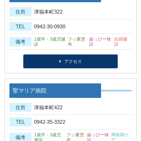
住所
津福本町322
TEL
0942-30-0930
1歳半・3歳児健
フッ素塗
歯っぴー検
妊婦健
備考
診
布
診
診
アクセス
聖マリア病院
住所
津福本町422
TEL
0942-35-3322
1歳半・3歳児
フッ素塗
歯っぴー検
周術期ケ
備考
健診
布
診
ア