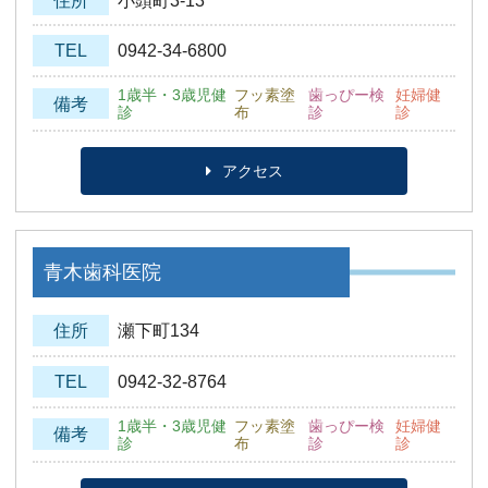
住所
小頭町3-13
TEL
0942-34-6800
1歳半・3歳児健
フッ素塗
歯っぴー検
妊婦健
備考
診
布
診
診
アクセス
青木歯科医院
住所
瀬下町134
TEL
0942-32-8764
1歳半・3歳児健
フッ素塗
歯っぴー検
妊婦健
備考
診
布
診
診