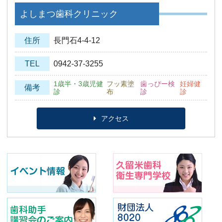
よしまつ歯科クリニック
住所
長門石4-4-12
TEL
0942-37-3255
1歳半・3歳児健
フッ素塗
歯っぴー検
妊婦健
備考
診
布
診
診
アクセス