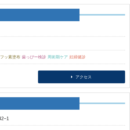
フッ素塗布
歯っぴー検診
周術期ケア
妊婦健診
アクセス
−1‎