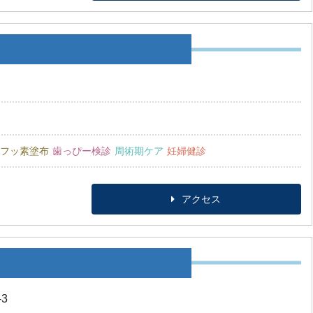
フッ素塗布
歯っぴー検診
周術期ケア
妊婦健診
アクセス
3