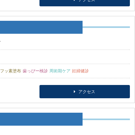
7
フッ素塗布
歯っぴー検診
周術期ケア
妊婦健診
アクセス