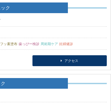
ニック
7
フッ素塗布
歯っぴー検診
周術期ケア
妊婦健診
アクセス
ック