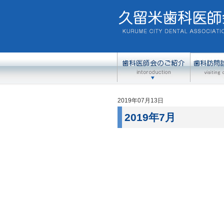
2019年07月13日
2019年7月